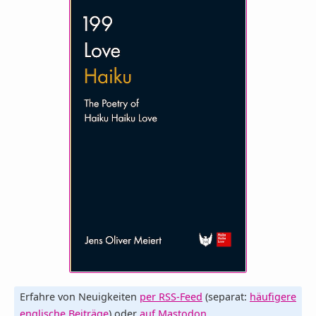
Erfahre von Neuigkeiten
per RSS-Feed
(separat:
häufigere
englische Beiträge
) oder
auf Mastodon
.