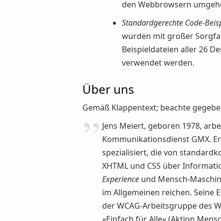
den Webbrowsern umgeh
Standardgerechte Code-Beisp
wurden mit großer Sorgfal
Beispieldateien aller 26 
verwendet werden.
Über uns
Gemäß Klappentext; beachte gegebe
Jens Meiert, geboren 1978, arbe
Kommunikationsdienst GMX. Er i
spezialisiert, die von standar
XHTML und CSS über Informations
Experience
und Mensch-Maschine-
im Allgemeinen reichen. Seine E
der WCAG-Arbeitsgruppe des W3
»Einfach für Alle« (Aktion Mensc