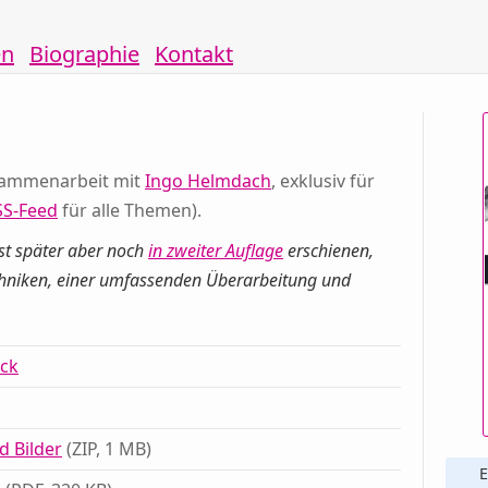
en
Biographie
Kontakt
sammenarbeit mit
Ingo Helmdach
, exklusiv für
SS-Feed
für alle Themen).
 ist später aber noch
in zweiter Auflage
erschienen,
chniken, einer umfassenden Überarbeitung und
ck
d Bilder
(ZIP, 1 MB)
E