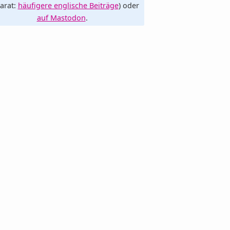
arat:
häufigere englische Beiträge
) oder
auf Mastodon
.