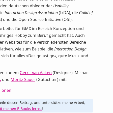
r den deutschen Ableger der
Usability
die
Interaction Design Association
(IxDA), die
Guild of
und die Open-Source-Initiative (OSI).
 arbeitet für GMX im Bereich Konzeption und
jähriges Hobby zum Beruf gemacht hat. Auch
er Websites für die verschiedensten Bereiche
iativen, wie zum Beispiel die
Interaction Design
er sich für alles »Designlastige«, gute Musik und
kten zudem
Gerrit van Aaken
(Designer), Michael
s
und
Moritz Sauer
(Gutachter) mit.
sionen
eile diesen Beitrag, und unterstütze meine Arbeit,
it meinen E-Books lernst
!