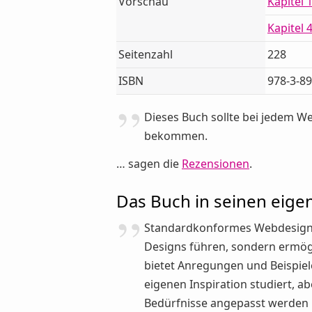
Vorschau
Kapitel 
Kapitel 
Seitenzahl
228
ISBN
978-3-8
Dieses Buch sollte bei jedem W
bekommen.
… sagen die
Rezensionen
.
Das Buch in seinen eig
Standardkonformes Webdesign 
Designs führen, sondern ermögl
bietet Anregungen und Beispiele
eigenen Inspiration studiert, 
Bedürfnisse angepasst werden 