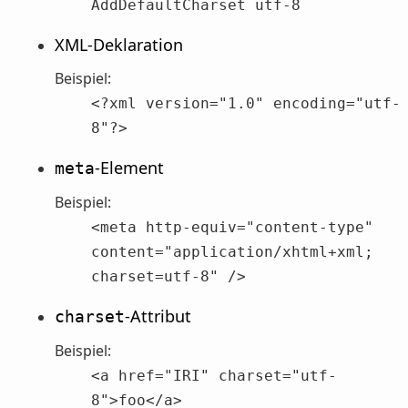
AddDefaultCharset utf-8
XML-Deklaration
Beispiel:
<?xml version="1.0" encoding="utf-
8"?>
-Element
meta
Beispiel:
<meta http-equiv="content-type"
content="application/xhtml+xml;
charset=utf-8" />
-Attribut
charset
Beispiel:
<a href="IRI" charset="utf-
8">foo</a>