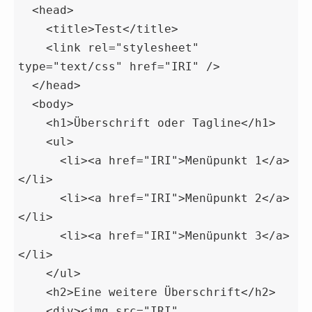
  <head>

    <title>Test</title>

    <link rel="stylesheet" 
type="text/css" href="IRI" />

  </head>

  <body>

    <h1>Überschrift oder Tagline</h1>

    <ul>

      <li><a href="IRI">Menüpunkt 1</a>
</li>

      <li><a href="IRI">Menüpunkt 2</a>
</li>

      <li><a href="IRI">Menüpunkt 3</a>
</li>

    </ul>

    <h2>Eine weitere Überschrift</h2>

    <div><img src="IRI" 