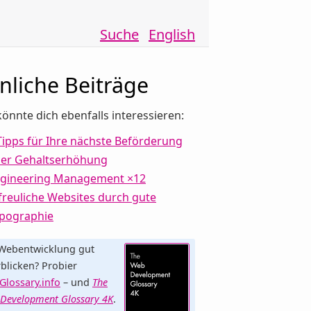
Suche
English
nliche Beiträge
önnte dich ebenfalls interessieren:
Tipps für Ihre nächste Beförderung
er Gehaltserhöhung
gineering Management ×12
freuliche Websites durch gute
pographie
Webentwicklung gut
blicken? Probier
lossary.info
– und
The
Development Glossary 4K
.