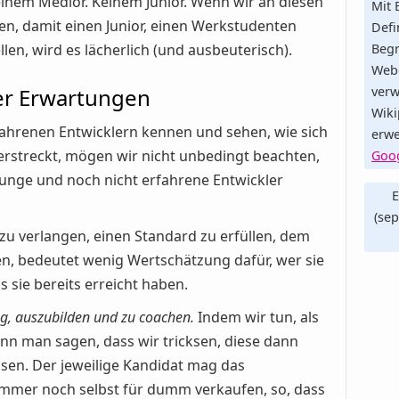
inem Medior. Keinem Junior. Wenn wir an diesen
Mit 
en, damit einen Junior, einen Werkstudenten
Defi
len, wird es lächerlich (und ausbeuterisch).
Begr
Web
her Erwartungen
verw
Wiki
ahrenen Entwicklern kennen und sehen, wie sich
erwe
n erstreckt, mögen wir nicht unbedingt beachten,
Goog
junge und noch nicht erfahrene Entwickler
E
(sep
u verlangen, einen Standard zu erfüllen, dem
n, bedeutet wenig Wertschätzung dafür, wer sie
s sie bereits erreicht haben.
g, auszubilden und zu coachen.
Indem wir tun, als
nn man sagen, dass wir tricksen, diese dann
sen. Der jeweilige Kandidat mag das
mmer noch selbst für dumm verkaufen, so, dass