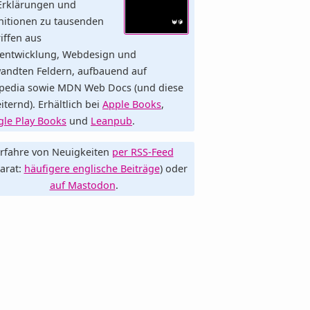
Erklärungen und
nitionen zu tausenden
iffen aus
entwicklung, Webdesign und
andten Feldern, aufbauend auf
pedia sowie MDN Web Docs (und diese
iternd). Erhältlich bei
Apple Books
,
le Play Books
und
Leanpub
.
rfahre von Neuigkeiten
per RSS-Feed
arat:
häufigere englische Beiträge
) oder
auf Mastodon
.