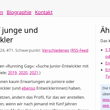
en
Biographie
Kontakt
 junge und
Äh
kler
Das k
5 
124, #71. Schwerpunkt:
Verschiedenes
(
RSS-Feed
od
En
gen »Running Gag«: »Suche Junior-Entwickler mit
Er
iele:
2019
,
2020
,
2021
.)
Ty
önnen kaum Erwartungen an juniore oder
ickler (und
ebenso
Entwicklerinnen) haben.
Die 
über
zen, ändern das Profil, für das wir anstellen.
WebG
en, wenn wir nach jemand mit fünf Jahren
Web 