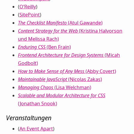
(
O’Reilly
)
(
SitePoint
)
The Checklist Manifesto
(Atul Gawande)
Content Strategy for the Web
(Kristina Halvorson
und Melissa Rach)
Enduring CSS
(Ben Frain)
Frontend Architecture for Design Systems
(Micah
Godbolt)
How to Make Sense of Any Mess
(Abby Covert)
Maintainable JavaScript
(Nicolas Zakas)
Managing Chaos
(Lisa Welchman)
Scalable and Modular Architecture for CSS
(Jonathan Snook)
Veranstaltungen
(
An Event Apart
)