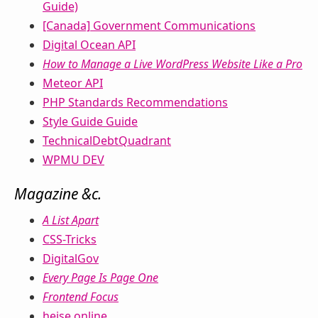
Guide)
[Canada]
Government Communications
Digital Ocean API
How to Manage a Live WordPress Website Like a Pro
Meteor API
PHP Standards Recommendations
Style Guide Guide
TechnicalDebtQuadrant
WPMU DEV
Magazine &c.
A List Apart
CSS-Tricks
DigitalGov
Every Page Is Page One
Frontend Focus
heise online