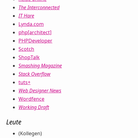
The Interconnected
IT Hare
Lynda.com
php[architect]
PHPDeveloper
Scotch
ShopTalk
Smashing Magazine
Stack Overflow
tuts+
Web Designer News
Wordfence
Working Draft
Leute
(Kollegen)