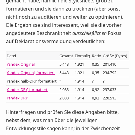
gemacht habe, nämlich die Stylesheets grob zu
formatieren und sie dann zu trocknen (aber sonst
nicht noch zu auditieren und weiter zu optimieren).
Die Ergebnisse sind interessant, weil sie die vorher
angedeutete Beschränktheit
ausschließlichen
Fokus
auf Deklarationsvermeidung verdeutlichen:
Datei
Gesamt
Einmalig
Ratio
Größe (Bytes)
Yandex Original
5.443
1.921
0,35
201.410
Yandex Original, formatiert
5.443
1.921
0,35
234.792
Yandex halb-DRY, formatiert
?
1.914
?
?
Yandex DRY, formatiert
2.083
1.914
0,92
237.033
Yandex DRY
2.083
1.914
0,92
220.513
Hinterfragen und prüfen Sie diese Angaben bitte,
nebst dem, was man über die jeweiligen
Entwicklungsstile sagen kann; in der Zwischenzeit