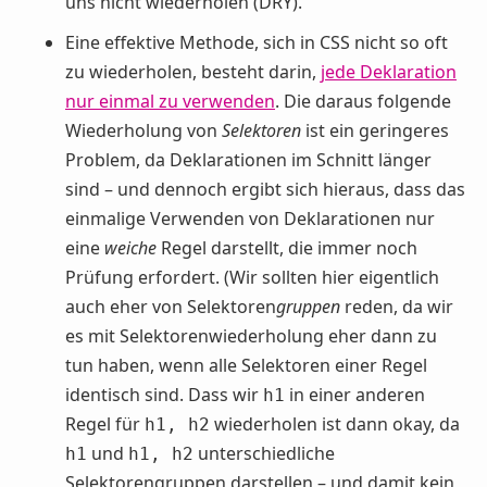
uns nicht wiederholen (DRY).
Eine effektive Methode, sich in CSS nicht so oft
zu wiederholen, besteht darin,
jede Deklaration
nur einmal zu verwenden
. Die daraus folgende
Wiederholung von
Selektoren
ist ein geringeres
Problem, da Deklarationen im Schnitt länger
sind – und dennoch ergibt sich hieraus, dass das
einmalige Verwenden von Deklarationen nur
eine
weiche
Regel darstellt, die immer noch
Prüfung erfordert. (Wir sollten hier eigentlich
auch eher von Selektoren
gruppen
reden, da wir
es mit Selektorenwiederholung eher dann zu
tun haben, wenn alle Selektoren einer Regel
identisch sind. Dass wir
in einer anderen
h1
Regel für
wiederholen ist dann okay, da
h1, h2
und
unterschiedliche
h1
h1, h2
Selektorengruppen darstellen – und damit kein